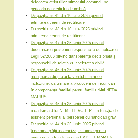
delegarea atribuțiilor primarului comunei, pe
perioada concediului de odihnă
Dispoziția nr. 49 din 10 iulie 2025 privind
admiterea cererii de rectificare
Dispoziția nr. 48 din 10 iulie 2025 privind
admiterea cererii de rectificare
Dispoziția nr. 47 din 25 iunie 2025 privind
desemnarea persoanei responsabile de aplicarea
Legii 52/2003 privind transparenţa decizională și
responsabil de relația cu societatea civilă
Dispoziția nr. 46 din 25 iunie 2025 privind
menținerea dreptului la venitul minim de
incluziune, ca urmare a producerii de modificări
în componenţa familiei pentru familia d-lui NEDA
MARIUS
Dispoziția nr. 45 din 25 iunie 2025 privind
încadrarea d-lui NEMETH ROBERT în funcția de
asistent personal al persoanei cu handicap grav
Dispoziția nr. 44 din 25 iunie 2025 privind
încetarea plății indemnizației lunare pentru
persoana cu handicap grav CADLEȚ MARTIN-