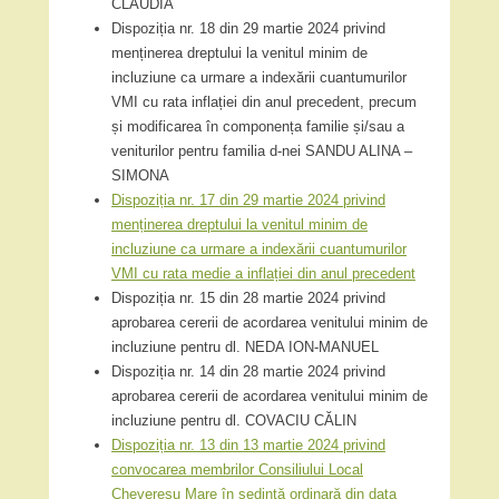
CLAUDIA
Dispoziția nr. 18 din 29 martie 2024 privind
menținerea dreptului la venitul minim de
incluziune ca urmare a indexării cuantumurilor
VMI cu rata inflației din anul precedent, precum
și modificarea în componența familie și/sau a
veniturilor pentru familia d-nei SANDU ALINA –
SIMONA
Dispoziția nr. 17 din 29 martie 2024 privind
menținerea dreptului la venitul minim de
incluziune ca urmare a indexării cuantumurilor
VMI cu rata medie a inflației din anul precedent
Dispoziția nr. 15 din 28 martie 2024 privind
aprobarea cererii de acordarea venitului minim de
incluziune pentru dl. NEDA ION-MANUEL
Dispoziția nr. 14 din 28 martie 2024 privind
aprobarea cererii de acordarea venitului minim de
incluziune pentru dl. COVACIU CĂLIN
Dispoziția nr. 13 din 13 martie 2024 privind
convocarea membrilor Consiliului Local
Chevereșu Mare în ședință ordinară din data