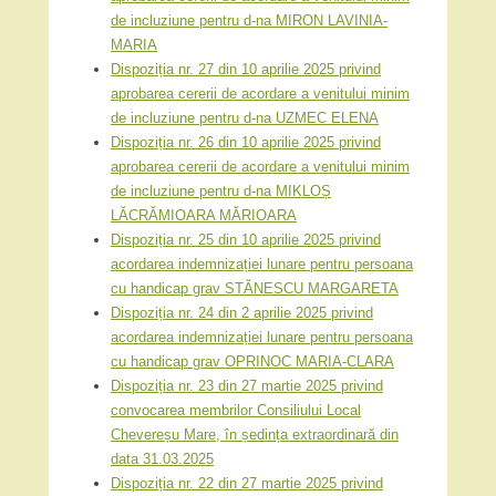
de incluziune pentru d-na MIRON LAVINIA-
MARIA
Dispoziția nr. 27 din 10 aprilie 2025 privind
aprobarea cererii de acordare a venitului minim
de incluziune pentru d-na UZMEC ELENA
Dispoziția nr. 26 din 10 aprilie 2025 privind
aprobarea cererii de acordare a venitului minim
de incluziune pentru d-na MIKLOȘ
LĂCRĂMIOARA MĂRIOARA
Dispoziția nr. 25 din 10 aprilie 2025 privind
acordarea indemnizației lunare pentru persoana
cu handicap grav STĂNESCU MARGARETA
Dispoziția nr. 24 din 2 aprilie 2025 privind
acordarea indemnizației lunare pentru persoana
cu handicap grav OPRINOC MARIA-CLARA
Dispoziția nr. 23 din 27 martie 2025 privind
convocarea membrilor Consiliului Local
Chevereșu Mare, în ședința extraordinară din
data 31.03.2025
Dispoziția nr. 22 din 27 martie 2025 privind