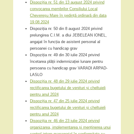
Dispoziția nr. 51 din 13 august 2024 privind
convocarea membrilor Consiliului Local
Chevereșu Mare în ședință ordinară din data
19.08.2024
Dispoziția nr. 50 din 8 august 2024 privind
prelungirea C.I.M. a dlui JEBELEAN IONEL,
angajat în funcția de asistent personal al
persoanei cu handicap grav
Dispoziția nr. 49 din 30 iulie 2024 privind
încetarea plății indemnizației lunare pentru
persoana cu handicap grav VARADI ARPAD-
LASLO
Dispoziția nr. 48 din 29 iulie 2024 privind
rectificarea bugetului de venituri și cheltuieli
pentru anul 2024
Dispoziția nr. 47 din 25 iulie 2024 privind
rectificarea bugetului de venituri și cheltuieli
pentru anul 2024
Dispoziția nr. 46 din 23 iulie 2024 privind
organizarea, implementarea și menținerea unui
control intern managerial în conformitate cu