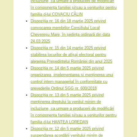
incluziune, ca urmare a producerii de modificări
în componenţa familiei şi/sau a veniturilor pentru
familia d-lui COVACIU CĂLIN
Dispoziția nr. 16 din 18 martie 2025 privind
convocarea membrilor Consiliului Local
Chevereșu Mare, în ședința ordinară din data
24.03.2025
Dispoziția nr. 15 din 14 martie 2025 privind
stabilirea locurilor de afișaj electoral pentru
alegerea Președintelui României din anul 2025
Dispoziția nr. 14 din 5 martie 2025 privind
organizarea, implementarea și menținerea unui
control intern managerial în conformitate cu
prevederile Ordinul SGG nr. 600/2018
Dispoziția nr. 13 din 5 martie 2025 privind
menținerea dreptului la venitul minim de
incluziune, ca urmare a producerii de modificări
în componenţa familiei şi/sau a veniturilor pentru
familia d-lui HANTEA LOREDAN
Dispoziția nr. 12 din 5 martie 2025 privind
suspendarea acordării venitului minim de