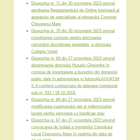
Dispoziția nr. 71 din 30 octombrie 2023 privind
aprobarea Regulamentului de Ordine Interioară al
aparatului de specialitate al primarului Comunei
Chevereșu Mare
Dispoziția nr. 70 din 30 octombrie 2023 privind
constituirea comisiei pentru efectuarea
cercetărrii disciplinare prealabile, a domnului
Ciobanu Viorel
Dispoziția nr. 69 din 27 octombrie 2023 privind
desemnarea domnului Husariu Gheorghe în
comisia de inventariere a bunurilor din domeniul
public date în administrare și folosință AQUATIM
S.A conform contractului de delegare înregistrat
sub nr. 932 / 19.10.2010.
Dispoziția nr. 68 din 27 octombrie 2023 privind
modificarea cuantumului net al indemnizației
lunare pentru persoana cu handicap grav
Dispoziția nr. 67 din 27 octombrie 2023 privind
convocarea de îndată a membrilor Consiliului
Local Chevereșu Mare în ședința din data de