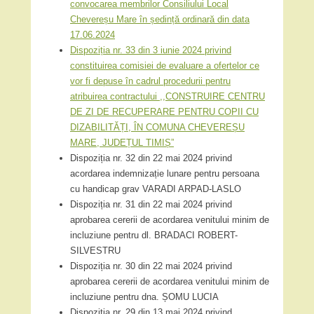
convocarea membrilor Consiliului Local
Chevereșu Mare în ședință ordinară din data
17.06.2024
Dispoziția nr. 33 din 3 iunie 2024 privind
constituirea comisiei de evaluare a ofertelor ce
vor fi depuse în cadrul procedurii pentru
atribuirea contractului ,,CONSTRUIRE CENTRU
DE ZI DE RECUPERARE PENTRU COPII CU
DIZABILITĂȚI, ÎN COMUNA CHEVEREȘU
MARE, JUDEȚUL TIMIȘ”
Dispoziția nr. 32 din 22 mai 2024 privind
acordarea indemnizație lunare pentru persoana
cu handicap grav VARADI ARPAD-LASLO
Dispoziția nr. 31 din 22 mai 2024 privind
aprobarea cererii de acordarea venitului minim de
incluziune pentru dl. BRADACI ROBERT-
SILVESTRU
Dispoziția nr. 30 din 22 mai 2024 privind
aprobarea cererii de acordarea venitului minim de
incluziune pentru dna. ȘOMU LUCIA
Dispoziția nr. 29 din 13 mai 2024 privind