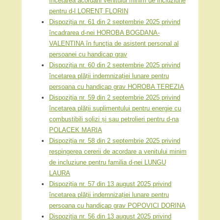
încetarea acordării venitului minim de incluziune
pentru d-l LORENȚ FLORIN
Dispoziția nr. 61 din 2 septembrie 2025 privind
încadrarea d-nei HOROBA BOGDANA-
VALENTINA în funcția de asistent personal al
persoanei cu handicap grav
Dispoziția nr. 60 din 2 septembrie 2025 privind
încetarea plății indemnizației lunare pentru
persoana cu handicap grav HOROBA TEREZIA
Dispoziția nr. 59 din 2 septembrie 2025 privind
încetarea plății suplimentului pentru energie cu
combustibili solizi și sau petrolieri pentru d-na
POLACEK MARIA
Dispoziția nr. 58 din 2 septembrie 2025 privind
respingerea cererii de acordare a venitului minim
de incluziune pentru familia d-nei LUNGU
LAURA
Dispoziția nr. 57 din 13 august 2025 privind
încetarea plății indemnizației lunare pentru
persoana cu handicap grav POPOVICI DORINA
Dispoziția nr. 56 din 13 august 2025 privind