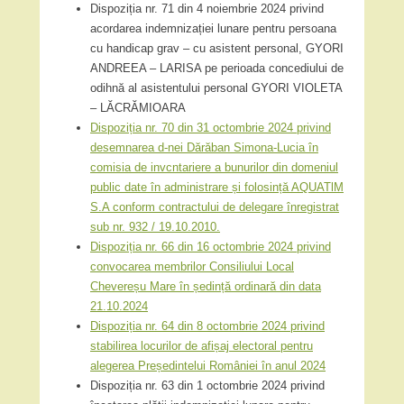
Dispoziția nr. 71 din 4 noiembrie 2024 privind
acordarea indemnizației lunare pentru persoana
cu handicap grav – cu asistent personal, GYORI
ANDREEA – LARISA pe perioada concediului de
odihnă al asistentului personal GYORI VIOLETA
– LĂCRĂMIOARA
Dispoziția nr. 70 din 31 octombrie 2024 privind
desemnarea d-nei Dărăban Simona-Lucia în
comisia de invcntariere a bunurilor din domeniul
public date în administrare și folosință AQUATlM
S.A conform contractului de delegare înregistrat
sub nr. 932 / 19.10.2010.
Dispoziția nr. 66 din 16 octombrie 2024 privind
convocarea membrilor Consiliului Local
Chevereșu Mare în ședință ordinară din data
21.10.2024
Dispoziția nr. 64 din 8 octombrie 2024 privind
stabilirea locurilor de afișaj electoral pentru
alegerea Președintelui României în anul 2024
Dispoziția nr. 63 din 1 octombrie 2024 privind