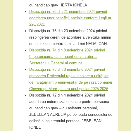
cu handicap grav HERȚA IONELA
Dispoziția nr. 76 din 21 noiembrie 2024 privind
acordarea unor beneficii sociale conform Legii nr.
226/2021
Dispoziția nr. 75 din 20 noiembrie 2024 privind
respingerea cererii de acordare a venitului minim
de incluziune pentru familia d-nei NEDA IOAN
Dispoziția nr. 74 din 8 noiembrie 2024 privind
împuternicirea ca și agent constatator al
Secretarului General al comunei
Dispoziția nr. 73 din 8 noiembrie 2024 privind
aprobarea Proiectului rețelei școlare a unităților
de învățământ preuniversitar de pe raza comunei
Chevereșu Mare, pentru anul școlar 2025-2026
Dispoziția nr. 72 din 4 noiembrie 2024 privind
acordarea indemnizației lunare pentru persoana
cu handicap grav – cu asistent personal,
JEBELEAN AURELIA pe perioada concediului de
odihnă al asistentului personal JEBELEAN
IONEL