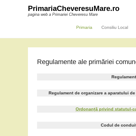
PrimariaCheveresuMare.ro
pagina web a Primariei Cheveresu Mare
Primaria
Consiliu Local
Primary Menu
Skip to content
Regulamente ale primăriei comu
Regulament 
Regulament de organizare a aparatului de
Ordonanță privind statutul-cad
Codul de conduită