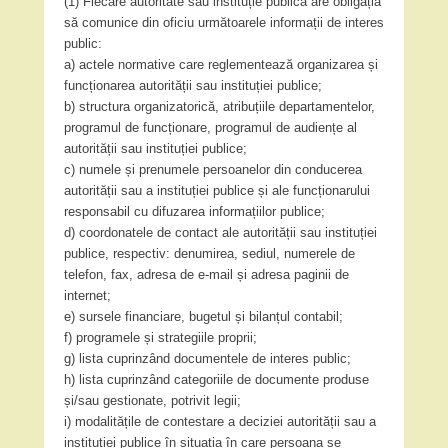
(1) Fiecare autoritate sau instituție publică are obligația
să comunice din oficiu următoarele informații de interes
public:
a) actele normative care reglementează organizarea și
funcționarea autorității sau instituției publice;
b) structura organizatorică, atribuțiile departamentelor,
programul de funcționare, programul de audiențe al
autorității sau instituției publice;
c) numele și prenumele persoanelor din conducerea
autorității sau a instituției publice și ale funcționarului
responsabil cu difuzarea informațiilor publice;
d) coordonatele de contact ale autorității sau instituției
publice, respectiv: denumirea, sediul, numerele de
telefon, fax, adresa de e-mail și adresa paginii de
internet;
e) sursele financiare, bugetul și bilanțul contabil;
f) programele și strategiile proprii;
g) lista cuprinzând documentele de interes public;
h) lista cuprinzând categoriile de documente produse
și/sau gestionate, potrivit legii;
i) modalitățile de contestare a deciziei autorității sau a
instituției publice în situația în care persoana se