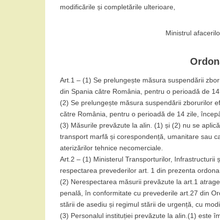
modificările și completările ulterioare,
Ministrul afaceri
Ordona
Art.1 – (1) Se prelungește măsura suspendării zboru
din Spania către România, pentru o perioadă de 14 
(2) Se prelungește măsura suspendării zborurilor efec
către România, pentru o perioadă de 14 zile, începâ
(3) Măsurile prevăzute la alin. (1) și (2) nu se apli
transport marfă și corespondență, umanitare sau ca
aterizărilor tehnice necomerciale.
Art.2 – (1) Ministerul Transporturilor, Infrastructurii 
respectarea prevederilor art. 1 din prezenta ordonan
(2) Nerespectarea măsurii prevăzute la art.1 atrage
penală, în conformitate cu prevederile art.27 din O
stării de asediu și regimul stării de urgență, cu modif
(3) Personalul instituției prevăzute la alin.(1) este î