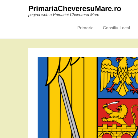
PrimariaCheveresuMare.ro
pagina web a Primariei Cheveresu Mare
Primaria
Consiliu Local
Primary Menu
Skip to content