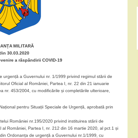
ANȚA MILITARĂ
 din 30.03.2020
evenire a răspândirii COVID-19
e urgență a Guvernului nr. 1/1999 privind regimul stării de
torul Oficial al României, Partea I, nr. 22 din 21 ianuarie
a nr. 453/2004, cu modificările și completările ulterioare,
ațional pentru Situații Speciale de Urgență, aprobată prin
ntelui României nr.195/2020 privind instituirea stării de
al al României, Partea I, nr. 212 din 16 martie 2020, al pct.1 și
. n) din Ordonanța de urgență a Guvernului nr.1/1999, cu