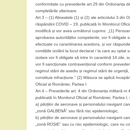
conformitate cu prevederile art.29 din Ordonanța de
completările ulterioare.
Art.3 – (1) Alineatele (1) și (2) ale articolului 3 di
răspândirii COVID – 19, publicată în Monitorul Ofici
modifică și vor avea următorul cuprins: „(1) Persoan
aprobarea autorităților competente, vor fi obligate să
efectuate cu carantinarea acestora, și vor răspunde
condițiile izolării la locul declarat / la care au optat
izolare vor fi obligate să intre în carantină 14 zile,
vor fi sancționate contravențional conform preveder
regimul stării de asediu și regimul stării de urgență,
constituie infracțiune.” (2) Măsura se aplică începâ
Oficial al României, Partea I.
Art.4 – Prevederile art. 4 din Ordonanța militară nr
publicată în Monitorul Oficial al României, Partea I,
a) piloților de aeronave și personalului navigant ca
„zonă GALBENĂ” sau fără risc epidemiologic;
b) piloților de aeronave și personalului navigant ca
„zonă ROȘIE” sau cu risc epidemiologic, care nu c