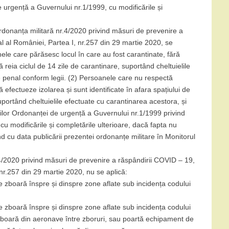
 urgență a Guvernului nr.1/1999, cu modificările și
n Ordonanța militară nr.4/2020 privind măsuri de prevenire a
al al României, Partea I, nr.257 din 29 martie 2020, se
ele care părăsesc locul în care au fost carantinate, fără
 reia ciclul de 14 zile de carantinare, suportând cheltuielile
 penal conform legii. (2) Persoanele care nu respectă
 să efectueze izolarea și sunt identificate în afara spațiului de
 suportând cheltuielile efectuate cu carantinarea acestora, și
ilor Ordonanței de urgență a Guvernului nr.1/1999 privind
 cu modificările și completările ulterioare, dacă fapta nu
nd cu data publicării prezentei ordonanțe militare în Monitorul
.4/2020 privind măsuri de prevenire a răspândirii COVID – 19,
 nr.257 din 29 martie 2020, nu se aplică:
re zboară înspre și dinspre zone aflate sub incidența codului
re zboară înspre și dinspre zone aflate sub incidența codului
oboară din aeronave între zboruri, sau poartă echipament de