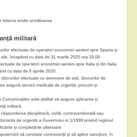
lor interne emite următoarea
nță militară
rilor efectuate de operatori economici aerieni spre Spania și
zile, începând cu data de 31 martie 2020 ora 18.00.
tuate de operatori economici aerieni spre Italia și din Italia
nd cu data de 6 aprilie 2020.
că zborurilor efectuate cu aeronave de stat, zborurilor de
re asigură servicii medicale de urgență, precum și
și Comunicațiilor este abilitat să asigure aplicarea și
ță militară.
 răspunderea disciplinară, civilă, contravențională sau
rdonanța de urgență a Guvernului nr.1/1999 privind regimul
icările și completările ulterioare.
mputernicit să constate contravenții și să aplice sancțiuni, în