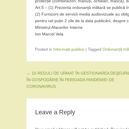
protecție (combinezon, mănuși, ochelari, mască), d
Art.5 – (1) Prezenta ordonanță militară se publică în
(2) Furnizorii de servicii media audiovizuale au obli
pentru cel puțin 2 zile de la data publicării, despre 
Ministrul Afacerilor Interne
Ion Marcel Vela
Posted in
Informații publice
|
Tagged
Ordonanță mili
Post navigation
←
10 REGULI DE URMAT ÎN GESTIONAREA DEŞEURI
ÎN GOSPODĂRIE ÎN PERIOADA PANDEMIEI DE
CORONAVIRUS
Leave a Reply