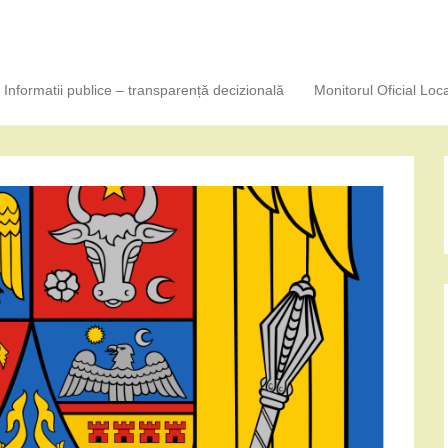
Informatii publice – transparență decizională
Monitorul Oficial Loca