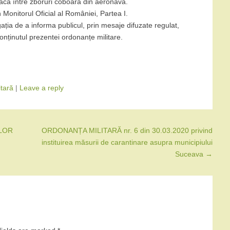
acă între zboruri coboară din aeronavă.
 Monitorul Oficial al României, Partea I.
gația de a informa publicul, prin mesaje difuzate regulat,
conținutul prezentei ordonanțe militare.
tară
|
Leave a reply
LOR
ORDONANȚA MILITARĂ nr. 6 din 30.03.2020 privind
instituirea măsurii de carantinare asupra municipiului
Suceava
→