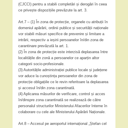
(CJCCI) pentru a stabili completări și derogări în ceea
ce privește dispozițiile prevăzute la art. 3.
Art.7 – (1) În zona de protecție, organele cu atribuții în
domeniul apărării, ordinii publice și securității naționale
vor stabili măsuri specifice de prevenire și limitare a
intrării, respectiv a ieșirii persoanelor în/din zona de
carantinare prevăzută la art. 1.
(2) În zona de protecție este interzisă deplasarea între
localitățile din zonă a persoanelor ce aparțin altor
categorii socio-profesionale.
(3) Autoritățile administrației publice locale și județene
vor aduce la cunoștința persoanelor din zona de
protecție obligațiile ce le revin referitoare la deplasarea
și accesul în/din zona carantinată.
(4) Aplicarea măsurilor de verificare, control și acces
în/dinspre zona carantinată se realizează de către
personalul structurilor Ministerului Afacerilor Interne în
colaborare cu cele ale Ministerului Apărării Naționale.
Art.8 – Accesul pe aeroportul internațional „Ștefan cel