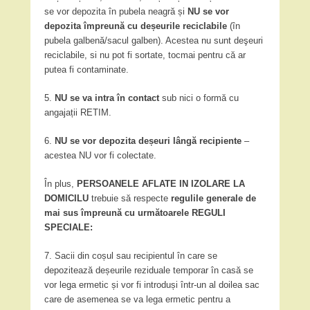
se vor depozita în pubela neagră și
NU se vor
depozita împreună cu deșeurile reciclabile
(în
pubela galbenă/sacul galben). Acestea nu sunt deşeuri
reciclabile, si nu pot fi sortate, tocmai pentru că ar
putea fi contaminate.
5.
NU se va intra în contact
sub nici o formă cu
angajații RETIM.
6.
NU se vor depozita deșeuri lângă recipiente
–
acestea NU vor fi colectate.
În plus,
PERSOANELE AFLATE IN IZOLARE LA
DOMICILU
trebuie să respecte
regulile generale de
mai sus împreună cu următoarele REGULI
SPECIALE
:
7. Sacii din coșul sau recipientul în care se
depozitează deșeurile reziduale temporar în casă se
vor lega ermetic și vor fi introduși într-un al doilea sac
care de asemenea se va lega ermetic pentru a