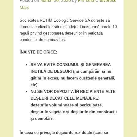
Posted on
March 30, 2020
by
Primaria Cheveresu
Mare
Societatea RETIM Ecologic Service SA dorește să
comunice clienților săi din județul Timiș următoarele 10
reguli privind gestionarea deșeurilor în perioada
pandemiei de coronavirus:
ÎNAINTE DE ORICE:
SE VA EVITA CONSUMUL ŞI GENERAREA
INUTILĂ DE DEȘEURI (nu cumpărăm și nu
gătim in exces, nu facem curățenie generală,
etc)
NU SE VOR DEPOZITA ÎN RECIPIENTE ALTE
DEȘEURI DECÂT CELE MENAJERE:
deșeurile voluminoase și periculoase,
deșeurile vegetale și deșeurile din construcții
și demolări
.
În ceea ce privește deșeurile reziduale (care se