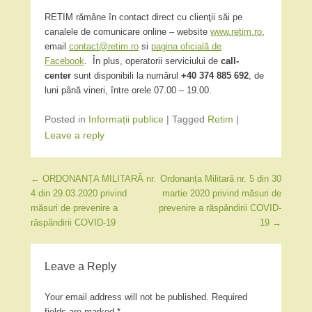
RETIM rămâne în contact direct cu clienţii săi pe
canalele de comunicare online – website
www.retim.ro
,
email
contact@retim.ro
si
pagina oficială de
Facebook
. În plus, operatorii serviciului de
call-
center
sunt disponibili la numărul
+40 374 885 692
, de
luni până vineri, între orele 07.00 – 19.00.
Posted in
Informații publice
|
Tagged
Retim
|
Leave a reply
Post navigation
←
ORDONANȚA MILITARĂ nr.
Ordonanța Militară nr. 5 din 30
4 din 29.03.2020 privind
martie 2020 privind măsuri de
măsuri de prevenire a
prevenire a răspândirii COVID-
răspândirii COVID-19
19
→
Leave a Reply
Your email address will not be published.
Required
fields are marked
*