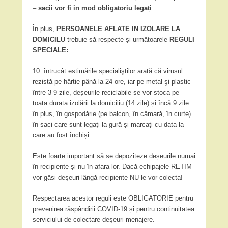
–
sacii vor fi in mod obligatoriu legați
.
În plus,
PERSOANELE AFLATE IN IZOLARE LA
DOMICILU
trebuie să respecte și următoarele
REGULI
SPECIALE:
10. întrucât estimările specialiştilor arată că virusul
rezistă pe hârtie până la 24 ore, iar pe metal şi plastic
între 3-9 zile, deșeurile reciclabile se vor stoca pe
toata durata izolării la domiciliu (14 zile) și încă 9 zile
în plus, în gospodărie (pe balcon, în cămară, în curte)
în saci care sunt legaţi la gură și marcați cu data la
care au fost închiși.
Este foarte important să se depoziteze deșeurile numai
în recipiente și nu în afara lor. Dacă echipajele RETIM
vor găsi deşeuri lângă recipiente NU le vor colecta!
Respectarea acestor reguli este OBLIGATORIE pentru
prevenirea răspândirii COVID-19 și pentru continuitatea
serviciului de colectare deşeuri menajere.