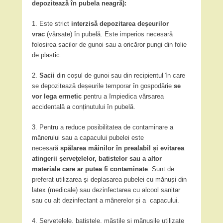
depozitează în pubela neagră):
1. Este strict
interzisă depozitarea deșeurilor
vrac
(vărsate) în pubelă. Este imperios necesară
folosirea sacilor de gunoi sau a oricăror pungi din folie
de plastic.
2.
Sacii
din coșul de gunoi sau din recipientul în care
se depozitează deșeurile temporar în gospodărie
se
vor lega ermetic
pentru a împiedica vărsarea
accidentală a conținutului în pubelă.
3. Pentru a reduce posibilitatea de contaminare a
mânerului sau a capacului pubelei este
necesară
spălarea mâinilor în prealabil și evitarea
atingerii șervețelelor, batistelor sau a altor
materiale care ar putea fi contaminate
. Sunt de
preferat utilizarea și deplasarea pubelei cu mănuși din
latex (medicale) sau dezinfectarea cu alcool sanitar
sau cu alt dezinfectant a mânerelor și a capacului.
4. Șervețelele, batistele, măștile și mănușile utilizate