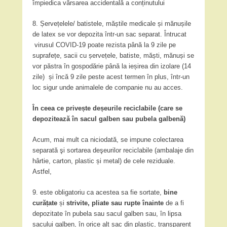
împiedica vărsarea accidentală a conținutului
8. Șervețelele/ batistele, măștile medicale și mănușile
de latex se vor depozita într-un sac separat. Întrucat
virusul COVID-19 poate rezista până la 9 zile pe
suprafețe, sacii cu șervețele, batiste, măști, mănuși se
vor păstra în gospodărie până la ieșirea din izolare (14
zile) și încă 9 zile peste acest termen în plus, într-un
loc sigur unde animalele de companie nu au acces.
În ceea ce privește deșeurile reciclabile (care se
depozitează în sacul galben sau pubela galbenă)
Acum, mai mult ca niciodată, se impune colectarea
separată şi sortarea deşeurilor reciclabile (ambalaje din
hârtie, carton, plastic și metal) de cele reziduale.
Astfel,
9. este obligatoriu ca acestea sa fie sortate,
bine
curățate
și
strivite, pliate sau rupte înainte
de a fi
depozitate în pubela sau sacul galben sau, în lipsa
sacului galben, în orice alt sac din plastic, transparent