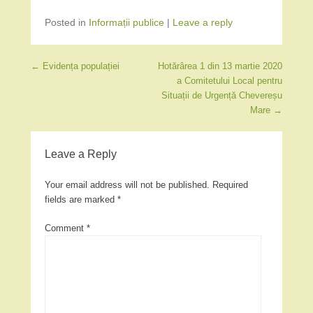
Posted in
Informații publice
|
Leave a reply
Post navigation
←
Evidența populației
Hotărârea 1 din 13 martie 2020
a Comitetului Local pentru
Situații de Urgență Chevereșu
Mare
→
Leave a Reply
Your email address will not be published.
Required
fields are marked
*
Comment
*