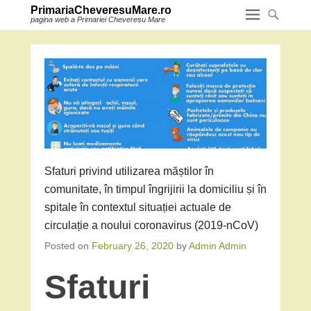
PrimariaCheveresuMare.ro
pagina web a Primariei Cheveresu Mare
Sfaturi privind utilizarea măștilor în
comunitate, în timpul îngrijirii la domiciliu și în
spitale în contextul situației actuale de
circulație a noului coronavirus (2019-nCoV)
Posted on
February 26, 2020
by
Admin Admin
Sfaturi