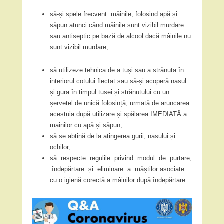
să-și spele frecvent mâinile, folosind apă și
săpun atunci când mâinile sunt vizibil murdare
sau antiseptic pe bază de alcool dacă mâinile nu
sunt vizibil murdare;
să utilizeze tehnica de a tuși sau a strănuta în
interiorul cotului flectat sau să-și acoperă nasul
și gura în timpul tusei și strănutului cu un
șervetel de unică folosință, urmată de aruncarea
acestuia după utilizare și spălarea IMEDIATĂ a
mainilor cu apă și săpun;
să se abțină de la atingerea gurii, nasului și
ochilor;
să respecte regulile privind modul de purtare,
îndepărtare și eliminare a măștilor asociate
cu o igienă corectă a mâinilor după îndepărtare.