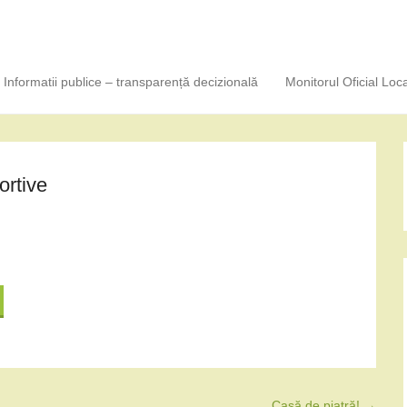
Informatii publice – transparență decizională
Monitorul Oficial Loca
ortive
Casă de piatră!
→