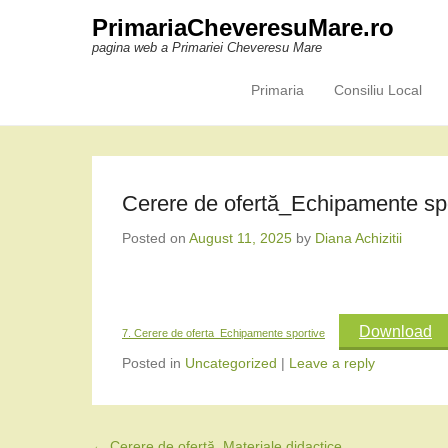
PrimariaCheveresuMare.ro
pagina web a Primariei Cheveresu Mare
Primaria
Consiliu Local
Primary Menu
Skip to content
Cerere de ofertă_Echipamente sp
Posted on
August 11, 2025
by
Diana Achizitii
Download
7. Cerere de oferta_Echipamente sportive
Posted in
Uncategorized
|
Leave a reply
Post navigation
←
Cerere de ofertă_Materiale didactice