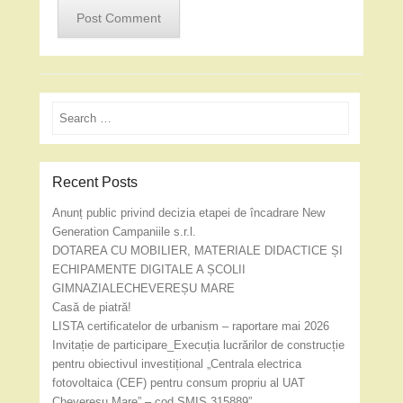
Search
Recent Posts
Anunț public privind decizia etapei de încadrare New
Generation Campaniile s.r.l.
DOTAREA CU MOBILIER, MATERIALE DIDACTICE ȘI
ECHIPAMENTE DIGITALE A ȘCOLII
GIMNAZIALECHEVEREȘU MARE
Casă de piatră!
LISTA certificatelor de urbanism – raportare mai 2026
Invitație de participare_Execuția lucrărilor de construcție
pentru obiectivul investițional „Centrala electrica
fotovoltaica (CEF) pentru consum propriu al UAT
Cheveresu Mare” – cod SMIS 315889”