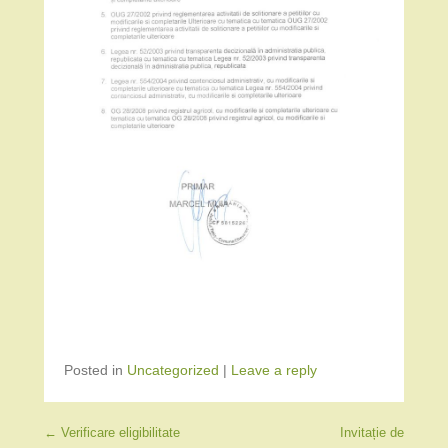
Posted in
Uncategorized
|
Leave a reply
Post navigation
←
Verificare eligibilitate
Invitație de