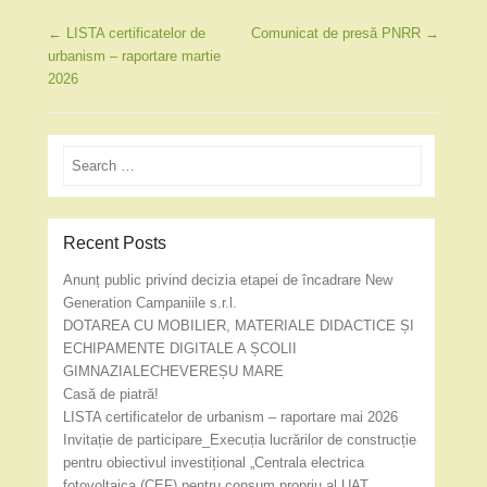
Post navigation
←
LISTA certificatelor de
Comunicat de presă PNRR
→
urbanism – raportare martie
2026
Search
Recent Posts
Anunț public privind decizia etapei de încadrare New
Generation Campaniile s.r.l.
DOTAREA CU MOBILIER, MATERIALE DIDACTICE ȘI
ECHIPAMENTE DIGITALE A ȘCOLII
GIMNAZIALECHEVEREȘU MARE
Casă de piatră!
LISTA certificatelor de urbanism – raportare mai 2026
Invitație de participare_Execuția lucrărilor de construcție
pentru obiectivul investițional „Centrala electrica
fotovoltaica (CEF) pentru consum propriu al UAT