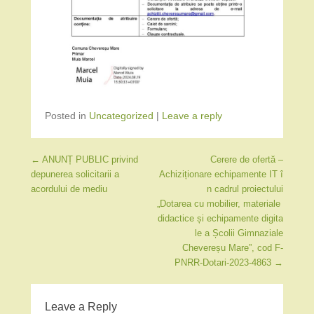
Posted in
Uncategorized
|
Leave a reply
Post navigation
←
ANUNȚ PUBLIC privind
Cerere de ofertă –
depunerea solicitarii a
Achiziționare echipamente IT î
acordului de mediu
n cadrul proiectului
„Dotarea cu mobilier, materiale
didactice și echipamente digita
le a Școlii Gimnaziale
Chevereșu Mare”, cod F-
PNRR-Dotari-2023-4863
→
Leave a Reply