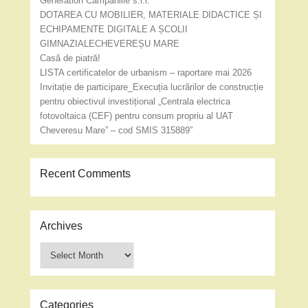
Generation Campaniile s.r.l.
DOTAREA CU MOBILIER, MATERIALE DIDACTICE ȘI
ECHIPAMENTE DIGITALE A ȘCOLII
GIMNAZIALECHEVEREȘU MARE
Casă de piatră!
LISTA certificatelor de urbanism – raportare mai 2026
Invitație de participare_Execuția lucrărilor de construcție
pentru obiectivul investițional „Centrala electrica
fotovoltaica (CEF) pentru consum propriu al UAT
Cheveresu Mare” – cod SMIS 315889”
Recent Comments
Archives
Archives
Categories