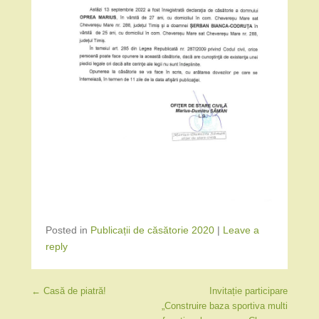
Posted in
Publicații de căsătorie 2020
|
Leave a
reply
Post navigation
←
Casă de piatră!
Invitație participare
„Construire baza sportiva multi