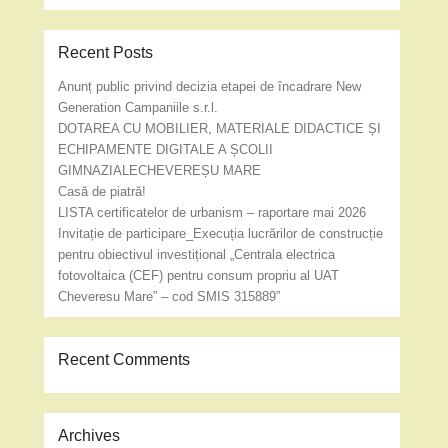
Recent Posts
Anunț public privind decizia etapei de încadrare New
Generation Campaniile s.r.l.
DOTAREA CU MOBILIER, MATERIALE DIDACTICE ȘI
ECHIPAMENTE DIGITALE A ȘCOLII
GIMNAZIALECHEVEREȘU MARE
Casă de piatră!
LISTA certificatelor de urbanism – raportare mai 2026
Invitație de participare_Execuția lucrărilor de construcție
pentru obiectivul investițional „Centrala electrica
fotovoltaica (CEF) pentru consum propriu al UAT
Cheveresu Mare” – cod SMIS 315889”
Recent Comments
Archives