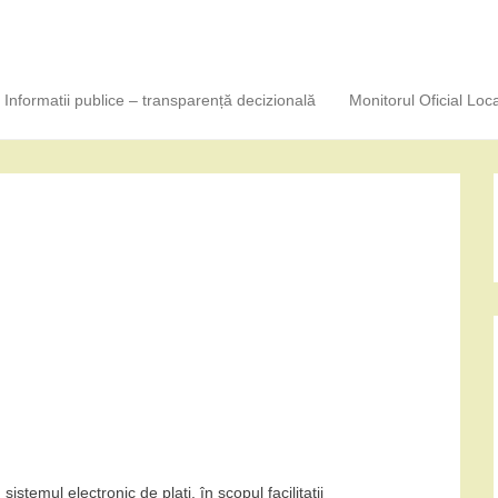
Informatii publice – transparență decizională
Monitorul Oficial Loca
stemul electronic de plați, în scopul facilitații