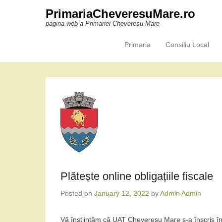
PrimariaCheveresuMare.ro
pagina web a Primariei Cheveresu Mare
Primaria
Consiliu Local
Primary Menu
Skip to content
Plătește online obligațiile fiscale
Posted on
January 12, 2022
by
Admin Admin
Vă înștiințăm că UAT Chevereșu Mare s-a înscris în si