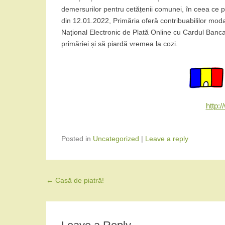
demersurilor pentru cetățenii comunei, în ceea ce pri
din 12.01.2022, Primăria oferă contribuabililor modal
Național Electronic de Plată Online cu Cardul Banca
primăriei și să piardă vremea la cozi.
http:
Posted in
Uncategorized
|
Leave a reply
Post navigation
←
Casă de piatră!