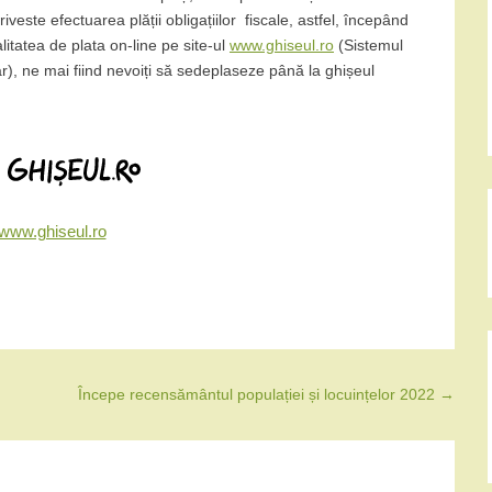
veste efectuarea plății obligațiilor fiscale, astfel, începând
itatea de plata on-line pe site-ul
www.ghiseul.ro
(Sistemul
r), ne mai fiind nevoiți să sedeplaseze până la ghișeul
//www.ghiseul.ro
Începe recensământul populației și locuințelor 2022
→