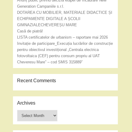
Anunț public privind decizia etapei de încadrare New
Generation Campaniile s.r.l.
DOTAREA CU MOBILIER, MATERIALE DIDACTICE ȘI
ECHIPAMENTE DIGITALE A ȘCOLII
GIMNAZIALECHEVEREȘU MARE
Casă de piatră!
LISTA certificatelor de urbanism – raportare mai 2026
Invitație de participare_Execuția lucrărilor de construcție
pentru obiectivul investițional „Centrala electrica
fotovoltaica (CEF) pentru consum propriu al UAT
Cheveresu Mare” – cod SMIS 315889”
Recent Comments
Archives
Archives