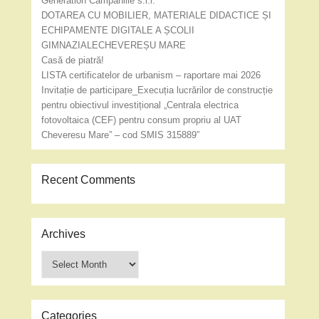
Generation Campaniile s.r.l.
DOTAREA CU MOBILIER, MATERIALE DIDACTICE ȘI
ECHIPAMENTE DIGITALE A ȘCOLII
GIMNAZIALECHEVEREȘU MARE
Casă de piatră!
LISTA certificatelor de urbanism – raportare mai 2026
Invitație de participare_Execuția lucrărilor de construcție
pentru obiectivul investițional „Centrala electrica
fotovoltaica (CEF) pentru consum propriu al UAT
Cheveresu Mare” – cod SMIS 315889”
Recent Comments
Archives
Archives
Categories