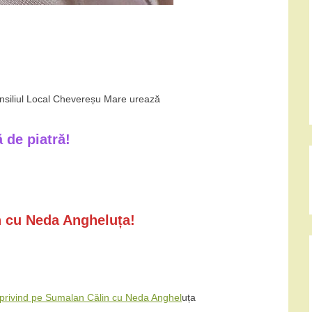
nsiliul Local Chevereșu Mare urează
 de piatră!
 cu Neda Angheluța!
1 privind pe Sumalan Călin cu Neda Anghel
uța