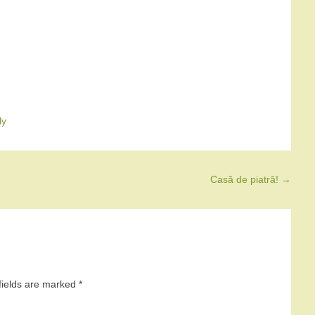
ly
Casă de piatră!
→
fields are marked
*