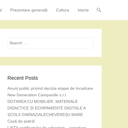
l
Prezentare generală
Cultura
Istorie
Search
Recent Posts
Anunț public privind decizia etapei de încadrare
New Generation Campaniile s.r.l.
DOTAREA CU MOBILIER, MATERIALE
DIDACTICE ȘI ECHIPAMENTE DIGITALE A
ȘCOLII GIMNAZIALECHEVEREȘU MARE
Casă de piatră!
LISTA certificatelor de urbanism – raportare