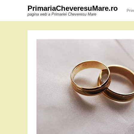
PrimariaCheveresuMare.ro
Pri
Prim
Skip 
pagina web a Primariei Cheveresu Mare