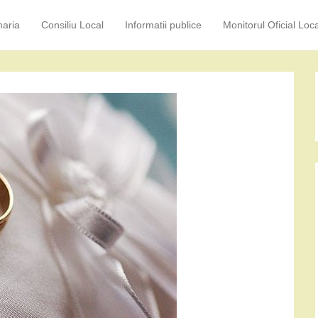
maria
Consiliu Local
Informatii publice
Monitorul Oficial Loca
ary Menu
to content