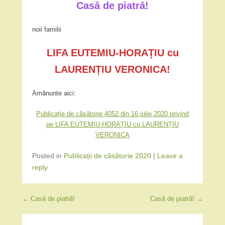
Casă de piatră!
noii familii
LIFA EUTEMIU-HORAȚIU cu
LAURENȚIU VERONICA!
Amănunte aici:
Publicație de căsătorie 4052 din 16 iulie 2020 privind
pe LIFA EUTEMIU-HORAȚIU cu LAURENȚIU
VERONICA
Posted in
Publicații de căsătorie 2020
|
Leave a
reply
Post navigation
←
Casă de piatră!
Casă de piatră!
→