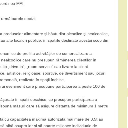
 subordinea MAI.
 următoarele decizii:
 produselor alimentare și băuturilor alcoolice și nealcoolice,
u alte localuri publice, în spațiile destinate acestui scop din
onomice de profil a activităților de comercializare a
și nealcoolice care nu presupun rămânerea clienților în
tip „drive-in”, „room-service” sau livrare la client.
ice, artistice, religioase, sportive, de divertisment sau jocuri
ersonală, realizate în spații închise.
cărui eveniment care presupune participarea a peste 100 de
ășurate în spații deschise, ce presupun participarea a
ispună măsuri care să asigure distanța de minimum 1 metru
rfă cu capacitatea maximă autorizată mai mare de 3,5t au
, să aibă asupra lor și să poarte mijloace individuale de