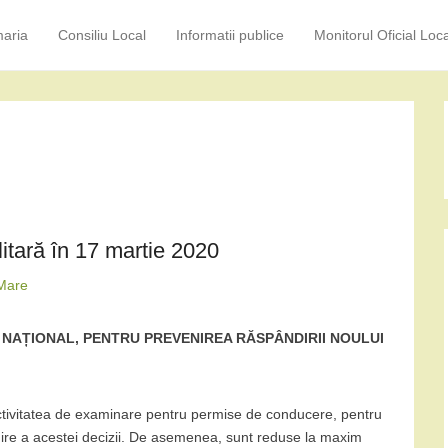
maria
Consiliu Local
Informatii publice
Monitorul Oficial Loca
ary Menu
to content
litară în 17 martie 2020
Mare
 NAȚIONAL, PENTRU PREVENIREA RĂSPÂNDIRII NOULUI
ctivitatea de examinare pentru permise de conducere, pentru
ngire a acestei decizii. De asemenea, sunt reduse la maxim