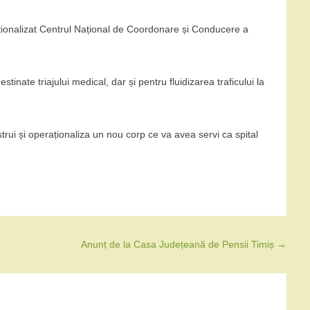
raționalizat Centrul Național de Coordonare și Conducere a
stinate triajului medical, dar și pentru fluidizarea traficului la
strui și operaționaliza un nou corp ce va avea servi ca spital
Anunț de la Casa Județeană de Pensii Timiș
→