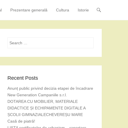
l
Prezentare generală
Cultura
Istorie
Search
Recent Posts
Anunț public privind decizia etapei de încadrare
New Generation Campaniile s.r.l.
DOTAREA CU MOBILIER, MATERIALE
DIDACTICE ȘI ECHIPAMENTE DIGITALE A
ȘCOLII GIMNAZIALECHEVEREȘU MARE
Casă de piatră!
LISTA certificatelor de urbanism – raportare