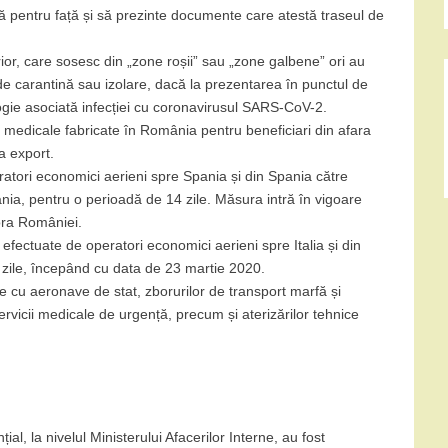
 pentru față și să prezinte documente care atestă traseul de
or, care sosesc din „zone roșii” sau „zone galbene” ori au
de carantină sau izolare, dacă la prezentarea în punctul de
ogie asociată infecției cu coronavirusul SARS-CoV-2.
edicale fabricate în România pentru beneficiari din afara
la export.
atori economici aerieni spre Spania și din Spania către
ia, pentru o perioadă de 14 zile. Măsura intră în vigoare
ora României.
fectuate de operatori economici aerieni spre Italia și din
 zile, începând cu data de 23 martie 2020.
e cu aeronave de stat, zborurilor de transport marfă și
vicii medicale de urgență, precum și aterizărilor tehnice
ial, la nivelul Ministerului Afacerilor Interne, au fost