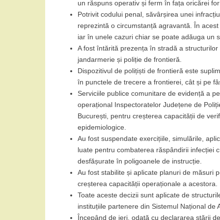
un răspuns operativ și ferm în fața oricărei fo
Potrivit codului penal, săvârșirea unei infracți
reprezintă o circumstanță agravantă. În acest
iar în unele cazuri chiar se poate adăuga un s
A fost întărită prezența în stradă a structurilor 
jandarmerie și poliție de frontieră.
Dispozitivul de polițiști de frontieră este supli
în punctele de trecere a frontierei, cât și pe fâ
Serviciile publice comunitare de evidență a p
operațional Inspectoratelor Județene de Poliție
București, pentru creșterea capacității de veri
epidemiologice.
Au fost suspendate exercițiile, simulările, aplica
luate pentru combaterea răspândirii infecției c
desfășurate în poligoanele de instrucție.
Au fost stabilite și aplicate planuri de măsuri
creșterea capacității operaționale a acestora.
Toate aceste decizii sunt aplicate de structuril
instituțiile partenere din Sistemul Național de
Începând de ieri, odată cu declararea stării d