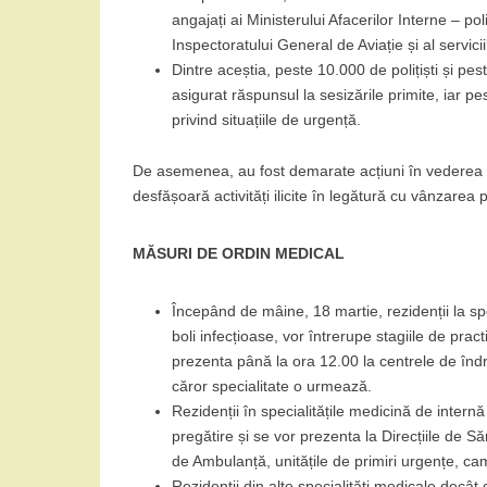
angajați ai Ministerului Afacerilor Interne – poli
Inspectoratului General de Aviație și al servici
Dintre aceștia, peste 10.000 de polițiști și p
asigurat răspunsul la sesizările primite, iar p
privind situațiile de urgență.
De asemenea, au fost demarate acțiuni în vederea id
desfășoară activități ilicite în legătură cu vânzarea
MĂSURI DE ORDIN MEDICAL
Începând de mâine, 18 martie, rezidenții la spe
boli infecțioase, vor întrerupe stagiile de practi
prezenta până la ora 12.00 la centrele de îndru
căror specialitate o urmează.
Rezidenții în specialitățile medicină de intern
pregătire și se vor prezenta la Direcțiile de S
de Ambulanță, unitățile de primiri urgențe, cam
Rezidenții din alte specialități medicale decât