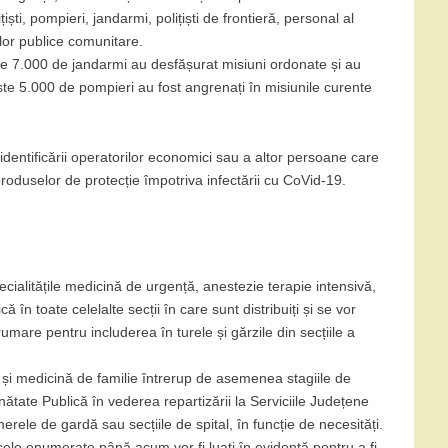
țiști, pompieri, jandarmi, polițiști de frontieră, personal al
ilor publice comunitare.
este 7.000 de jandarmi au desfășurat misiuni ordonate și au
este 5.000 de pompieri au fost angrenați în misiunile curente
entificării operatorilor economici sau a altor persoane care
 produselor de protecție împotriva infectării cu CoVid-19.
cialitățile medicină de urgență, anestezie terapie intensivă,
că în toate celelalte secții în care sunt distribuiți și se vor
mare pentru includerea în turele și gărzile din secțiile a
ă și medicină de familie întrerup de asemenea stagiile de
ănătate Publică în vederea repartizării la Serviciile Județene
erele de gardă sau secțiile de spital, în funcție de necesități.
 cele enumerate până acum vor fi luați în evidență pentru a fi