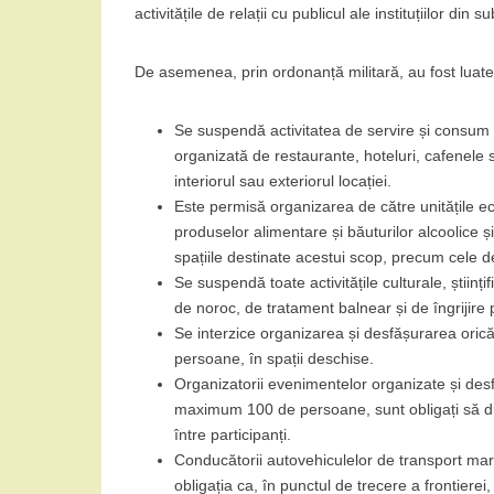
activitățile de relații cu publicul ale instituțiilor din
De asemenea, prin ordonanță militară, au fost luate
Se suspendă activitatea de servire și consum a
organizată de restaurante, hoteluri, cafenele sa
interiorul sau exteriorul locației.
Este permisă organizarea de către unitățile ec
produselor alimentare și băuturilor alcoolice 
spațiile destinate acestui scop, precum cele de 
Se suspendă toate activitățile culturale, științif
de noroc, de tratament balnear și de îngrijire p
Se interzice organizarea și desfășurarea ori
persoane, în spații deschise.
Organizatorii evenimentelor organizate și desf
maximum 100 de persoane, sunt obligați să d
între participanți.
Conducătorii autovehiculelor de transport ma
obligația ca, în punctul de trecere a frontierei