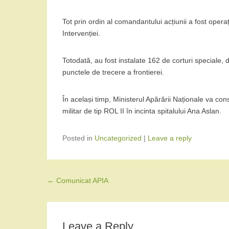
Tot prin ordin al comandantului acțiunii a fost ope
Intervenției.
Totodată, au fost instalate 162 de corturi speciale, de
punctele de trecere a frontierei.
În același timp, Ministerul Apărării Naționale va con
militar de tip ROL II în incinta spitalului Ana Aslan.
Posted in
Uncategorized
|
Leave a reply
Post navigation
←
Comunicat APIA
Leave a Reply