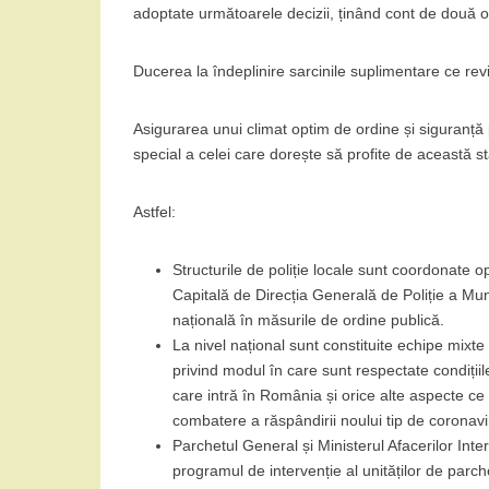
adoptate următoarele decizii, ținând cont de două 
Ducerea la îndeplinire sarcinile suplimentare ce revin
Asigurarea unui climat optim de ordine și siguranță 
special a celei care dorește să profite de această s
Astfel:
Structurile de poliție locale sunt coordonate o
Capitală de Direcția Generală de Poliție a Munic
națională în măsurile de ordine publică.
La nivel național sunt constituite echipe mixte
privind modul în care sunt respectate condițiile
care intră în România și orice alte aspecte ce 
combatere a răspândirii noului tip de coronavi
Parchetul General și Ministerul Afacerilor Inte
programul de intervenție al unităților de parche