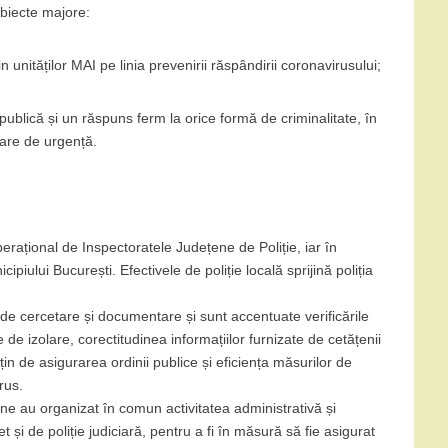
obiecte majore:
 unităților MAI pe linia prevenirii răspândirii coronavirusului;
publică și un răspuns ferm la orice formă de criminalitate, în
tare de urgență.
perațional de Inspectoratele Județene de Poliție, iar în
ipiului București. Efectivele de poliție locală sprijină poliția
 de cercetare și documentare și sunt accentuate verificările
 de izolare, corectitudinea informațiilor furnizate de cetățenii
țin de asigurarea ordinii publice și eficiența măsurilor de
rus.
rne au organizat în comun activitatea administrativă și
t și de poliție judiciară, pentru a fi în măsură să fie asigurat