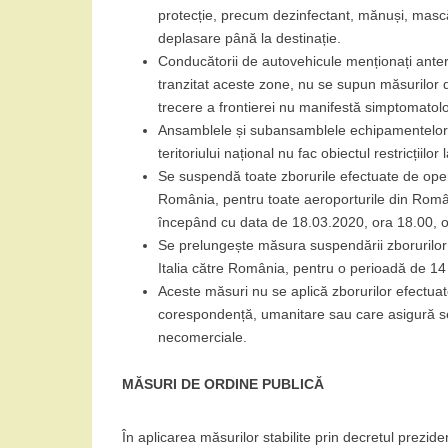
protecție, precum dezinfectant, mănuși, mască
deplasare până la destinație.
Conducătorii de autovehicule menționați anteri
tranzitat aceste zone, nu se supun măsurilor 
trecere a frontierei nu manifestă simptomatol
Ansamblele și subansamblele echipamentelor m
teritoriului național nu fac obiectul restricțiilor 
Se suspendă toate zborurile efectuate de oper
România, pentru toate aeroporturile din Român
începând cu data de 18.03.2020, ora 18.00, 
Se prelungește măsura suspendării zborurilor e
Italia către România, pentru o perioadă de 14
Aceste măsuri nu se aplică zborurilor efectuat
corespondență, umanitare sau care asigură ser
necomerciale.
MĂSURI DE ORDINE PUBLICĂ
În aplicarea măsurilor stabilite prin decretul prezidenț