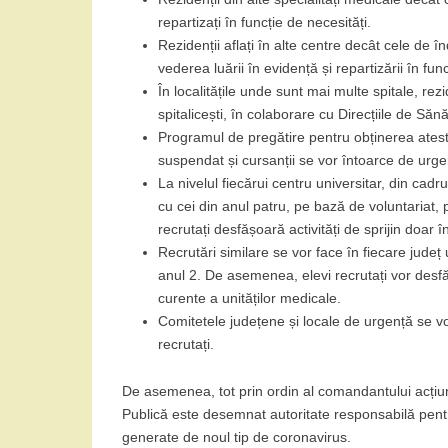
repartizați în funcție de necesități.
Rezidenții aflați în alte centre decât cele de 
vederea luării în evidență și repartizării în fun
În localitățile unde sunt mai multe spitale, rezid
spitalicești, în colaborare cu Direcțiile de Săn
Programul de pregătire pentru obținerea atesta
suspendat și cursanții se vor întoarce de urgen
La nivelul fiecărui centru universitar, din cadru
cu cei din anul patru, pe bază de voluntariat, p
recrutați desfășoară activități de sprijin doar î
Recrutări similare se vor face în fiecare județ
anul 2. De asemenea, elevi recrutați vor desfășu
curente a unităților medicale.
Comitetele județene și locale de urgență se vor
recrutați.
De asemenea, tot prin ordin al comandantului acțiunii
Publică este desemnat autoritate responsabilă pentru 
generate de noul tip de coronavirus.