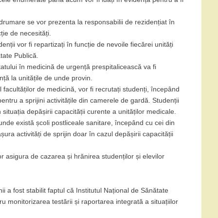
îndrumare se vor prezenta la responsabilii de rezidențiat în
cție de necesități.
enții vor fi repartizați în funcție de nevoile fiecărei unități
ătate Publică.
tului în medicină de urgență prespitalicească va fi
ță la unitățile de unde provin.
l facultăților de medicină, vor fi recrutați studenți, începând
entru a sprijini activitățile din camerele de gardă. Studenții
n situația depășirii capacității curente a unităților medicale.
 unde există școli postliceale sanitare, începând cu cei din
ra activități de sprijin doar în cazul depășirii capacității
 asigura de cazarea și hrănirea studenților și elevilor
 a fost stabilit faptul că Institutul Național de Sănătate
monitorizarea testării și raportarea integrată a situațiilor