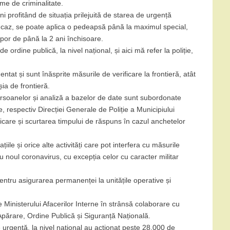
rme de criminalitate.
uni profitând de situația prilejuită de starea de urgență
 caz, se poate aplica o pedeapsă până la maximul special,
por de până la 2 ani închisoare.
de ordine publică, la nivel național, și aici mă refer la poliție,
mentat și sunt înăsprite măsurile de verificare la frontieră, atât
șia de frontieră.
ersoanelor și analiză a bazelor de date sunt subordonate
, respectiv Direcției Generale de Poliție a Municipiului
ficare și scurtarea timpului de răspuns în cazul anchetelor
țiile și orice alte activități care pot interfera cu măsurile
u noul coronavirus, cu excepția celor cu caracter militar
 pentru asigurarea permanenței la unitățile operative și
e Ministerului Afacerilor Interne în strânsă colaborare cu
 Apărare, Ordine Publică și Siguranță Națională.
e urgență, la nivel național au acționat peste 28.000 de