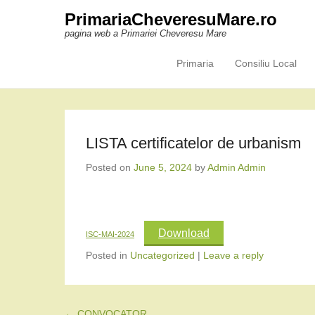
PrimariaCheveresuMare.ro
pagina web a Primariei Cheveresu Mare
Primaria
Consiliu Local
Primary Menu
Skip to content
LISTA certificatelor de urbanism
Posted on
June 5, 2024
by
Admin Admin
Download
ISC-MAI-2024
Posted in
Uncategorized
|
Leave a reply
Post navigation
←
CONVOCATOR