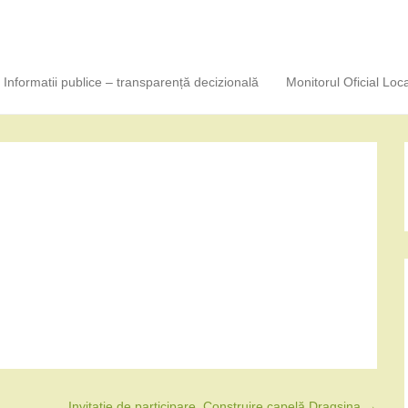
Informatii publice – transparență decizională
Monitorul Oficial Loca
Invitație de participare_Construire capelă Dragșina
→