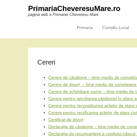
PrimariaCheveresuMare.ro
pagina web a Primariei Cheveresu Mare
Primaria
Consiliu Local
Primary Menu
Skip to content
Cereri
Cerere de căsătorie – timp mediu de complet
Cerere de divorț – timp mediu de completare
Cerere de schimbare nume – timp mediu de 
Cerere pentru aprobarea căsătoriei în afara s
Cerere pentru reconstituirea actelor de stare
Cerere pentru rectificarea actelor de stare c
Certificat de divorț
Declarație de căsătorie – timp mediu de comp
Declarația de recunoaștere a copilului născut