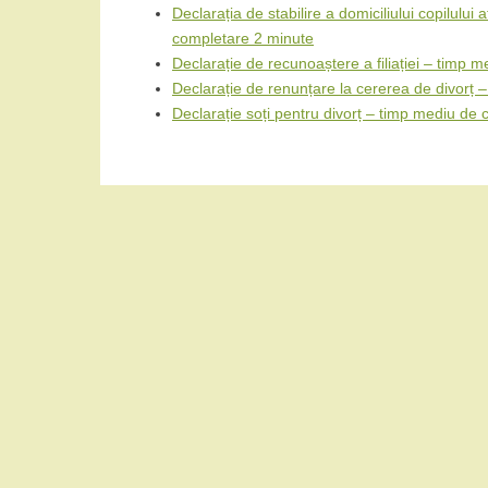
Declarația de stabilire a domiciliului copilului 
completare 2 minute
Declarație de recunoaștere a filiației – timp
Declarație de renunțare la cererea de divorț
Declarație soți pentru divorț – timp mediu de